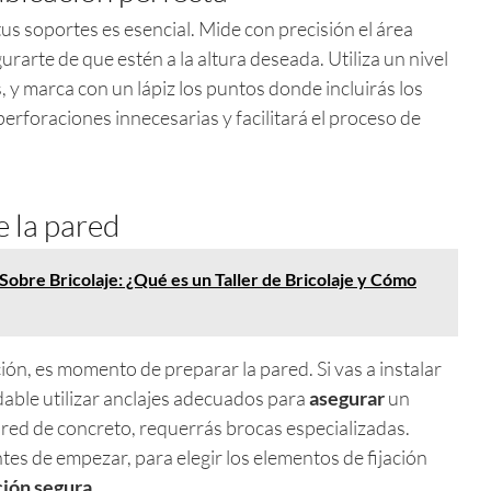
tus soportes es esencial. Mide con precisión el área
rarte de que estén a la altura deseada. Utiliza un nivel
 y marca con un lápiz los puntos donde incluirás los
 perforaciones innecesarias y facilitará el proceso de
e la pared
Sobre Bricolaje: ¿Qué es un Taller de Bricolaje y Cómo
ón, es momento de preparar la pared. Si vas a instalar
able utilizar anclajes adecuados para
asegurar
un
ared de concreto, requerrás brocas especializadas.
ntes de empezar, para elegir los elementos de fijación
ción segura
.