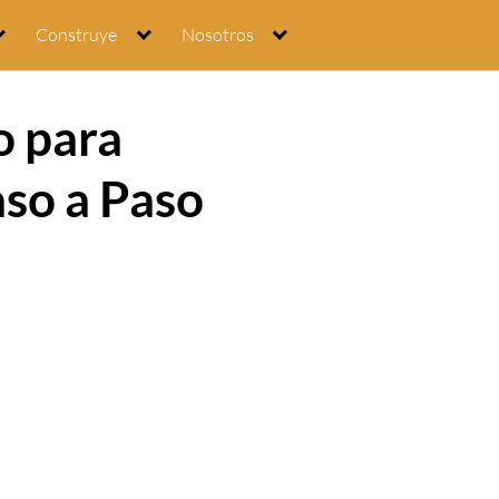
Construye
Nosotros
o para
so a Paso