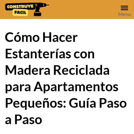
Skip
to
Menu
content
Cómo Hacer
Estanterías con
Madera Reciclada
para Apartamentos
Pequeños: Guía Paso
a Paso