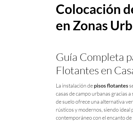
Colocación d
en Zonas Ur
Guía Completa pa
Flotantes en Ca
La instalación de
pisos flotantes
se
casas de campo urbanas gracias a su
de suelo ofrece una alternativa ve
rústicos y modernos, siendo ideal 
contemporáneo con el encanto de l