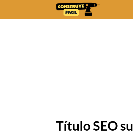
Skip
to
content
Título SEO s