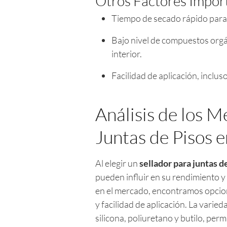
Otros Factores Impor
Tiempo de secado rápido para 
Bajo nivel de compuestos orgán
interior.
Facilidad de aplicación, inclus
Análisis de los M
Juntas de Pisos 
Al elegir un
sellador para juntas d
pueden influir en su rendimiento y
en el mercado, encontramos opcione
y facilidad de aplicación. La vari
silicona, poliuretano y butilo, per