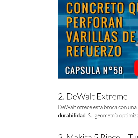
2. DeWalt Extreme
DeWalt ofrece esta broca con una
durabilidad
. Su geometría optimiz
3. Makita 5 Piece – T