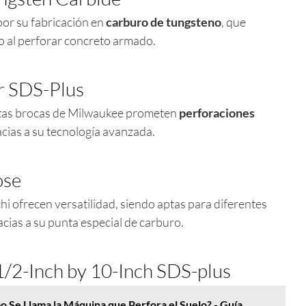
por su fabricación en
carburo de tungsteno
, que
uso al perforar concreto armado.
r SDS-Plus
stas brocas de Milwaukee prometen
perforaciones
acias a su tecnología avanzada.
ose
i ofrecen versatilidad, siendo aptas para diferentes
racias a su punta especial de carburo.
2-Inch by 10-Inch SDS-plus
 Se Llama la Máquina que Perfora el Suelo? - Guía