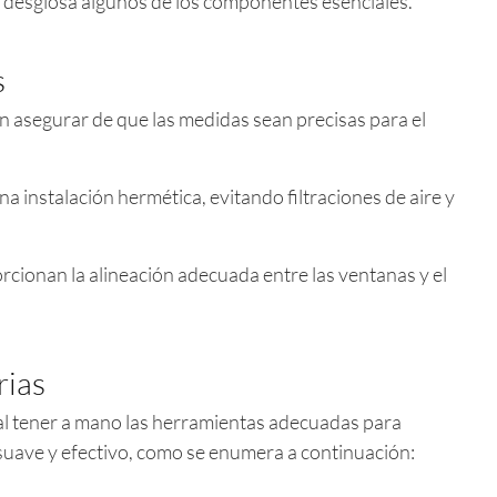
ón desglosa algunos de los componentes esenciales.
s
en asegurar de que las medidas sean precisas para el
 una instalación hermética, evitando filtraciones de aire y
orcionan la alineación adecuada entre las ventanas y el
rias
ial tener a mano las herramientas adecuadas para
n suave y efectivo, como se enumera a continuación: