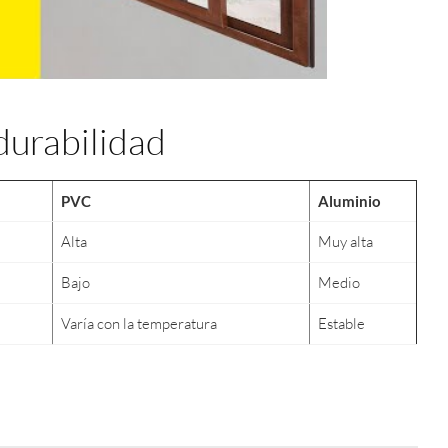
durabilidad
PVC
Aluminio
Alta
Muy alta
Bajo
Medio
Varía con la temperatura
Estable