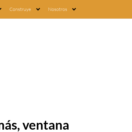
Construye
Nosotros
más, ventana