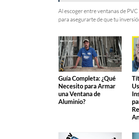
Al escoger entre ventanas de PVC o
para asegurarte de que tu inversi
Guía Completa: ¿Qué
Tí
Necesito para Armar
Us
una Ventana de
In
Aluminio?
pa
Re
An